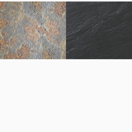
or
Preto