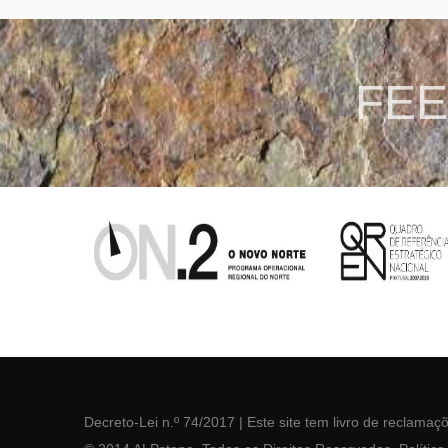
Vinho
FEE
Decreto-Lei n.º 74/2017
| Este site tem
livro de reclamaç