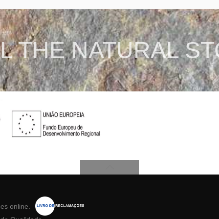
L THE NATURAL S
ões
online.