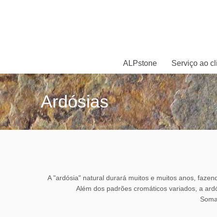
ALPstone
Serviço ao cl
Ardósias
A "ardósia" natural durará muitos e muitos anos, faze
Além dos padrões cromáticos variados, a ardó
Somam