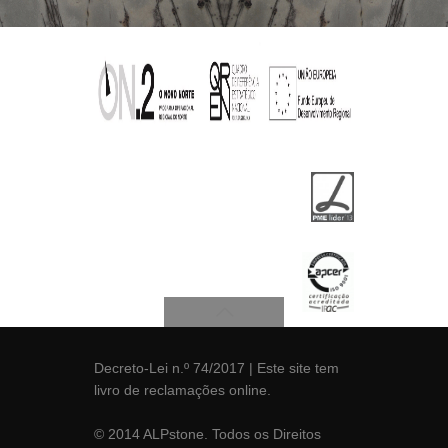
Decreto-Lei n.º 74/2017
| Este site tem
livro de reclamações
online.
© 2014 ALPstone. Todos os Direitos