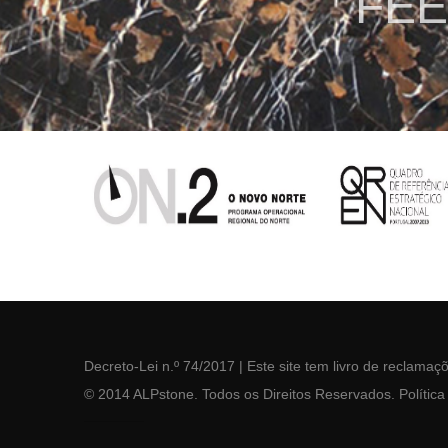
FEE
Decreto-Lei n.º 74/2017
| Este site tem
livro de reclamaç
© 2014 ALPstone. Todos os Direitos Reservados.
Polític