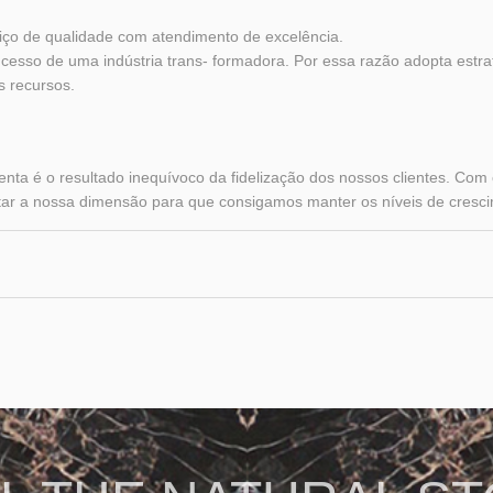
ço de qualidade com atendimento de excelência.
ucesso de uma indústria trans- formadora. Por essa razão adopta estr
s recursos.
 é o resultado inequívoco da fidelização dos nossos clientes. Com 
r a nossa dimensão para que consigamos manter os níveis de crescime