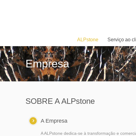
ALPstone
Serviço ao cl
Empresa
SOBRE A ALPstone
A Empresa
A ALPstone dedica-se à transformação e comerci