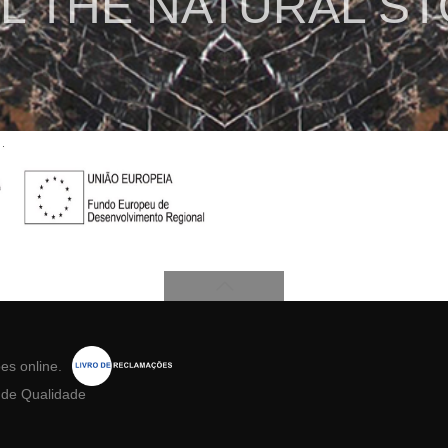
L THE NATURAL S
ões
online.
a de Qualidade