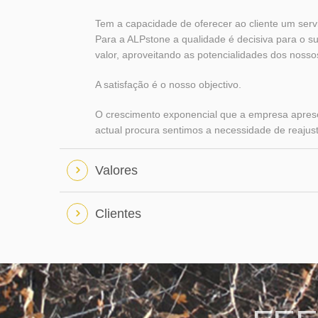
Tem a capacidade de oferecer ao cliente um servi
Para a ALPstone a qualidade é decisiva para o s
valor, aproveitando as potencialidades dos nosso
A satisfação é o nosso objectivo.
O crescimento exponencial que a empresa apresenta
actual procura sentimos a necessidade de reajusta
Valores
Clientes