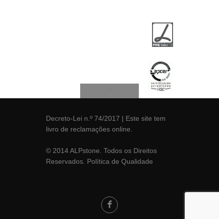
Decreto-Lei n.º 74/2017
| Este site tem
livro de reclamações
online.
© 2014 ALPstone. Todos os Direitos
Reservados.
Política de Qualidade